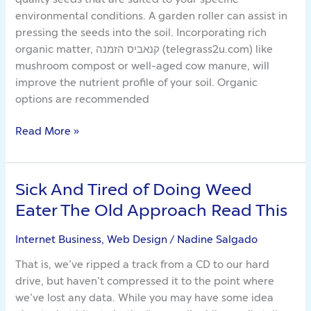
Weeds
environmental conditions. A garden roller can assist in
pressing the seeds into the soil. Incorporating rich
organic matter, קנאביס הזמנה (telegrass2u.com) like
mushroom compost or well-aged cow manure, will
improve the nutrient profile of your soil. Organic
options are recommended
Read More »
Sick And Tired of Doing Weed
Sick
And
Eater The Old Approach Read This
Tired
of
Internet Business, Web Design
/
Nadine Salgado
Doing
That is, we’ve ripped a track from a CD to our hard
Weed
drive, but haven’t compressed it to the point where
Eater
we’ve lost any data. While you may have some idea
The