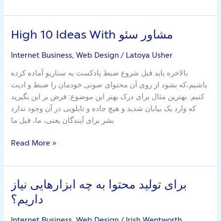
High 10 Ideas With مشاور سئو
High
10
Internet Business, Web Design
/
Latoya Usher
Ideas
With
بالاخره باید قبل شروع ضبط پادکست یه سناریو آماده کرده
مشاور
باشیم،که بشود از روی آن محتوای صوتی خودمان را ضبط و ادیت
سئو
کنیم. بهترین مثال برای درک بهتر این موضوع: فرض بر این بگیرید
که وارد یک بیابان شدید و هیچ جاده و تابلویی در آن وجود ندارد
بشر برای آیندگان یعنی، ما، قبل ما
Read More »
برای تولید محتوا به چه ابزارهایی نیاز
برای
تولید
داریم؟
محتوا
به
Internet Business, Web Design
/
Irish Wentworth