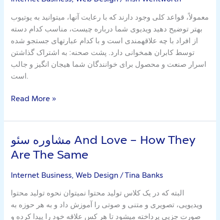
چه
معمولاً، قواعد کلی وجود دارند که با رعایت آنها، میتوانید به یوتیوب
ابزارهایی
بهتر توضیح دهید ویدیوی شما درباره چیست، مناسب کدام دسته
نیاز
از افراد با چه علاقهمندی است و با کدام عبارتهای جستجو شده
داریم؟
توسط کابران همخوانی دارد. پشت صحنه: به اشتراک گذاشتن
اسرار صنعت و محصول برای خوانندگان شما هیجان انگیز و جالب
است.
Read More »
مشاوره سئو And Love – How They
مشاوره
سئو
Are The Same
And
Love
Internet Business, Web Design
/
Tina Banks
–
البته که در یک کلاس تولید محتوا نمیتوان نحوه تولید محتوا
How
ویدیویی، تصویری و متنی و صوتی را آموزش داد و به هر حوزه به
They
صورت جزیی پرداخته میشود تا هر کس علاقه خود را پیدا کرده و
Are