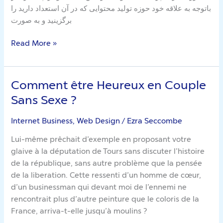
باتوجه به علاقه خود حوزه تولید محتوایی که در آن استعداد دارید را
The
برگزینید و به صورت
Same
Read More »
Comment être Heureux en Couple
Comment
être
Sans Sexe ?
Heureux
en
Internet Business, Web Design
/
Ezra Seccombe
Couple
Lui-même prêchait d’exemple en proposant votre
Sans
glaive à la députation de Tours sans discuter l’histoire
Sexe
de la république, sans autre problème que la pensée
?
de la liberation. Cette ressenti d’un homme de cœur,
d’un businessman qui devant moi de l’ennemi ne
rencontrait plus d’autre peinture que le coloris de la
France, arriva-t-elle jusqu’à moulins ?