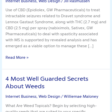
Internet Business, Web Design
/
Jill Rasmussen
Use of CBD (Epidiolex, GW Pharmaceuticals) to treat
intractable seizures related to Dravet syndrome and
Lennox Gastaut Syndrome, along with THC (2.7 mg) and
CBD (2.5 mg) per spray (nabiximols, Sativex, GW
Pharmaceuticals) to deal with spasticity associated
with MS is supported by revealed analysis and has
emerged as a viable option to manage these […]
Read More »
4 Most Well Guarded Secrets
4
Most
About Weeds
Well
Guarded
Internet Business, Web Design
/
Williemae Maloney
Secrets
What Are Weed Topicals? Begin by selecting high-
About
quality seeds that are suited to your specific