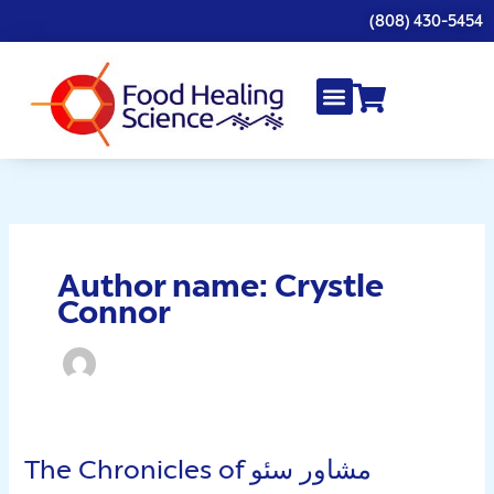
Skip
(808) 430-5454
to
content
Author name: Crystle
Connor
The Chronicles of مشاور سئو
The
Chronicles