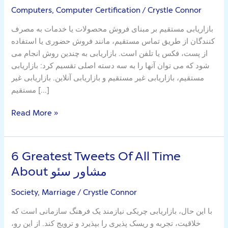
Computers, Computer Certification
/
Crystle Connor
of
مشاور
بازاریابی مستقیم بر مبنای فروش محصولات یا خدمات به مصرف
سئو
کنندگان از طریق تماس مستقیم، مانند فروش حضوری یا استفاده
از پست، فکس یا تلفن است. بازاریابی به چندین روش انجام می
شود که می توان آنها را به سه دسته اصلی تقسیم کرد: بازاریابی
مستقیم، بازاریابی غیر مستقیم و بازاریابی آنلاین. بازاریابی غیر
مستقیم […]
Read More »
6 Greatest Tweets Of All Time
6
Greatest
About مشاور سئو
Tweets
Of
Society, Marriage
/
Crystle Connor
All
با این حال، بازاریابی چریکی نیازمند یک فرهنگ سازمانی است که
Time
خلاقیت، تجربه و ریسک پذیری را بپذیرد و ترویج کند. از این رو،
About