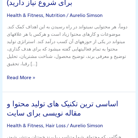
برای شروع نیاز دارید)
چیست
(تمام
Health & Fitness, Nutrition
/
Aurelio Simson
چیزهایی
دوماً، هر محتوایی نمیتواند در راه رسیدن به این اهداف کمک کند.
که
موضوعات و کارهای محتوا زیاد است و هرکس با هر علاقهای
برای
میتواند در یکی از حوزههای آن کسب درآمد کند. استراتژی تولید
شروع
محتوا به تمام فعالیتهایی گفته میشود که برای هدف گذاری،
نیاز
توضیح و معرفی برند، توضیح محصول، شناخت مشتریان، تحلیل
دارید)
رقبا، تحقیق […]
Read More »
اساسی ترین تکنیک های تولید محتوا و
اساسی
ترین
مقاله نویسی برای سایت
تکنیک
های
Health & Fitness, Hair Loss
/
Aurelio Simson
تولید
هنگامی که محتوای شما متناسب با برند خودتان منتشر شود،