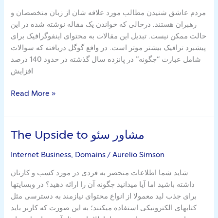
Actually
مردم عاشق شنیدن مطالب مورد علاقه شان از زبان متخصصان و
Works
رهبران هستند. درحالی که خواندن یک مقاله نوشته شده در این
حالت ممکن نیست. تبدیل این مقالات به محتوای اینفوگرافیک برای
پیشبرد ترافیک بیشتر موثر است. در واقع گوگل دریافته که سوالات
شامل عبارت “چگونه” در پانزده سال گذشته در حدود 140 درصد
افزایش
Read More »
The Upside to مشاور سئو
The
Upside
Internet Business, Domains
/
Aurelio Simson
to
مشاور
شاید شما اطلاعات منحصر به فردی در مورد کسب و کارتان
سئو
داشته باشید اما آیا میدانید چگونه آن را ارائه دهید؟ در وبسایتها
برای جذب لید معمولا از انواع محتوای نیازمند به دسترسی مثل
کتابهای الکترونیکی استفاده میکنند؛ به این صورت که کاربر باید