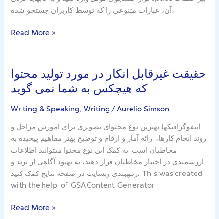
آن، عبارات متنوعی را که توسط کاربران جستجو شده،
Read More »
حقیقت غیرقابل انکار در مورد تولید محتوا
حقیقت
غیرقابل
که هیچکس به شما نمی گوید
انکار
در
Writing & Speaking, Writing
/
Aurelio Simson
مورد
اینفوگرافیکها بهترین نوع محتوای تصویری برای آموزش مراحل و
تولید
روند انجام کارها، ارائه آمار و ارقام و توضیح بهتر مفاهیم پیچیده به
محتوا
مخاطبان است. به کمک این نوع محتوا میتوانید اطلاعات
که
ارزشمندی در اختیار مخاطبان قرار دهید، به بهبود آگاهی از برند و
هیچکس
رتبهبندی وبسایت در صفحه نتایج کمک کنید. Th is was c re at ed
به
wi th t᠎he ​he​lp of G​SA Con te᠎nt Gen erat​or
شما
نمی
Read More »
گوید