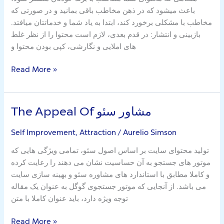
محتوا
باعث میشود که در ذهن مخاطب باقی بمانید و در صورتی که
و
مخاطب با مشکلی برخورد کند، ابتدا به یاد شما و خدماتتان میافتد.
مقاله
بازبینی و انتشار: در قدم بعدی، لازم است محتوا را از نظر غلط
نویسی
های املایی و نگارشی، کپی بودن محتوا و
برای
سایت
Read More »
The Appeal Of مشاور سئو
The
Appeal
Self Improvement, Attraction
/
Aurelio Simson
Of
مشاور
تولید محتوای سایت بر اساس اصول سئو، تمامی ویژگی هایی که
سئو
موتور های جستجو به آن حساسیت نشان می دهند را رعایت کرده
و کاملا مطابق با استاندارد های مشاوره سئو و بهینه سازی سایت
می باشد. از آنجایی که موتور جستجوی گوگل به عنوان یک مقاله
توجه ویژه دارد، باید عنوان کاملا با متن
Read More »