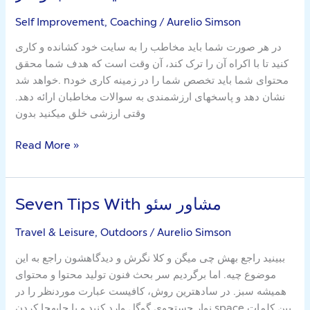
سفری
به
Self Improvement, Coaching
/
Aurelio Simson
سوی
در هر صورت شما باید مخاطب را به سایت خود کشانده و کاری
ارتقای
کنید تا با اکراه آن را ترک کند، آن وقت است که هدف شما محقق
شخصیت
خواهد شد. nمحتوای شما باید تخصص شما را در زمینه کاری خود
کسب
نشان دهد و پاسخهای ارزشمندی به سوالات مخاطبان ارائه دهد.
و
وقتی ارزشی خلق میکنید بدون
کار
Read More »
Seven Tips With مشاور سئو
Seven
Tips
Travel & Leisure, Outdoors
/
Aurelio Simson
With
مشاور
ببینید راجع بهش چی میگن و کلا نگرش و دیدگاهشون راجع به این
سئو
موضوع چیه. اما برگردیم سر بحث فنون تولید محتوا و محتوای
همیشه سبز. در سادهترین روش، کافیست عبارت موردنظر را در
نوار جستجوی گوگل وارد کنید و با جابهجا کردن space بین کلمات