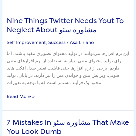
Nine Things Twitter Needs Yout To
Nine
Things
Neglect About مشاوره سئو
Twitter
Needs
Self Improvement, Success
/
Asa Liriano
Yout
این نرم افزارها می‌توانند در تولید محتوای تصویری مفید باشند، اما
To
برای تولید محتوای متنی، نیاز به استفاده از نرم افزارهای متنی
Neglect
داریم. برخی از نرم افزارها حتی قابلیت تغییر صدا، افکت های
About
صوتی، ویرایش متن و خواندن متن را نیز دارند. در پایان، تولید
مشاوره
محتوا یک فرآیند مستمر است که با توجه به تغییرات
سئو
Read More »
7 Mistakes In مشاوره سئو That Make
7
Mistakes
You Look Dumb
In