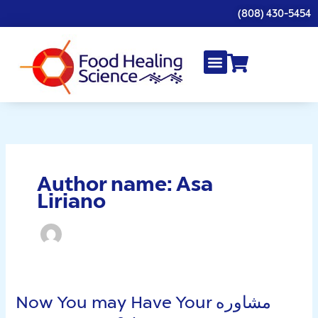
Skip
(808) 430-5454
to
content
Author name: Asa
Liriano
Now You may Have Your مشاوره
Now
You