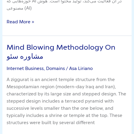
حوزه‌هایی که AI در آن فعالیت می‌کند، تولید محتوا است. هوش
Be
مصنوعی (AI)
Afraid
Of
Read More »
Mind Blowing Methodology On
Mind
Blowing
مشاوره سئو
Methodology
On
Internet Business, Domains
/
Asa Liriano
مشاوره
A ziggurat is an ancient temple structure from the
سئو
Mesopotamian region (modern-day Iraq and Iran),
characterized by its large size and stepped design. The
stepped design includes a terraced pyramid with
successive levels smaller than the one below, and
typically includes a shrine or temple at the top. These
structures were built by several different