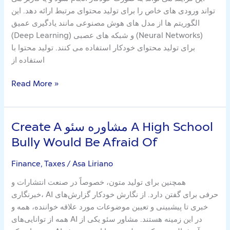
Too
تواند ورودی های خاص را برای تولید محتوای مرتبط ارائه دهد. این
Shortly
الگوریتم ها از مدل های هوش مصنوعی مانند یادگیری عمیق
(Deep Learning) و شبکه های عصبی (Neural Networks)
برای تولید محتوای خودکار استفاده می کنند. تولید محتوا با
استفاده از
Read More »
Create A مشاوره سئو A High School
Create
A
Bully Would Be Afraid Of
مشاوره
سئو
Finance, Taxes
/
Asa Liriano
A
همچنین برای تولید متون، خصوصاً در صنعت انتشارات و
High
خبرنگاری، AI حرفی برای گفتن دارد. از نگارش خودکار گزارش‌های
School
خبری تا پیشبینی و تعیین موضوعات مورد علاقه خواننده، همه و
Bully
همه از توانایی‌های AI در این زمینه هستند. مشاور سئو یکی از
Would