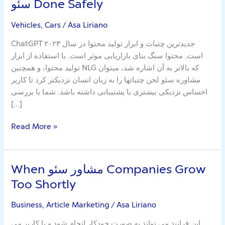
سئو Done Safely
may
Have
Vehicles, Cars
/
Asa Liriano
Your
ChatGPT جدیدترین چتبات و ابزار تولید محتوا در سال ۲۰۲۳
مشاوره
است. محتوا سنگ بنای بازاریابی موثر است. با استفاده از ابزار
سئو
تولید محتوا، و همچنین NLG که بالاتر به آن اشاره شد، میتوان
Done
مشاوره سئو لحن چتباتها را به زبان انسان نزدیکتر کرد تا کاربر
Safely
احساس نزدیکی بیشتری با پشتیبانی داشته باشد. شما با بررسی
[…]
Read More »
When مشاور سئو Companies Grow
When
مشاور
Too Shortly
سئو
Companies
Business, Article Marketing
/
Asa Liriano
Grow
این فرایند می تواند به صورت خودکار انجام شود و یا کاربر می