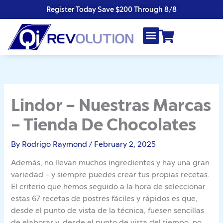
Skip
Register Today Save $200 Through 8/8
to
content
Lindor – Nuestras Marcas
– Tienda De Chocolates
By
Rodrigo Raymond
/
February 2, 2025
Además, no llevan muchos ingredientes y hay una gran
variedad – y siempre puedes crear tus propias recetas.
El criterio que hemos seguido a la hora de seleccionar
estas 67 recetas de postres fáciles y rápidos es que,
desde el punto de vista de la técnica, fuesen sencillas
de elaborar y, desde el punto de vista del tiempo, no