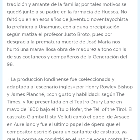
tradición y amante de la familia; por tales motivos se
quedó junto a su padre en la farmacia de Huesca. No
faltó quien en esos años de juventud noventayochista
lo prefiriera a Unamuno, con alguna precipitación
según matiza el profesor Justo Broto, pues por
desgracia la prematura muerte de José María nos
hurtó una maravillosa obra de madurez a tono con la
de sus coetáneos y compañeros de la Generación del
98.
↑ La producción londinense fue «seleccionada y
adaptada al escenario inglés» por Henry Rowley Bishop
y James Planché, «con gusto y habilidad» según The
Times, y fue presentada en el Teatro Drury Lane en
mayo de 1830 bajo el título Hofer, the Tell of the Tirol. El
castrato Giambattista Velluti cantó el papel de Arsace
en Aureliano y fue el último papel de ópera que el
compositor escribió para un cantante de castrato, ya
que la norma se convirtió en el uso de voces contralto -