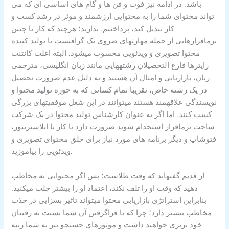
باشد. در ادامه نیز فوت و فن ها و گام های اساسی ای که می
تواند محتوای شما را به محتوایی ارزشمند و موثر در رشد کسب و
کار تبدیل کند، پرداختیم. ندارید؛ هرچند که کار با چنین
نرمافزارهایی از جمله مهارتهای ضروی یک گرافیست یا تولید کننده
محتوا تصویری و ویدئویی محسوب میشود. البته اغلب کانتنت
رایترها فارغ التحصیلان رشتههایی مانند زبان انگلیسی، مترجمی
زبان، بازاریابی و امثال آن هستند و به دلیل عدم ضرورت تحصیل
در یک رشته خاص، تقریبا تمام کسانی که به حوزه تولید محتوا و
نویسندگی علاقهمند هستند میتوانند در این شغل موفقیتهای بزرگی
کسب کنند. اما اگر به عنوان کارشناس تولید محتوا در یک شرکت
ساخت نرمافزار استخدام شوید ضرورت دارد تا کار با ایلاستریتور،
فتوشاپ و دیگر برنامه های مورد نیاز برای خلق محتوای تصویری و
ویدئویی را بیاموزید.
از قدیم گفتهاند که وقت طلاست؛ پس اگر محتوایی به مخاطب
دهید که وقت او را تلف نکند، اعتماد او را بیشتر جلب میکنید.
بنابراین استراتژی بازاریابی محتوا میتواند تاثیر بسزایی در جذب
مخاطب بیشتر دارد؛ چرا که با فراگرفتن آن شما نسبت به رقیبان
خود برتری خواهید داشت و موتورهای جستجو نیز به شما رتبه