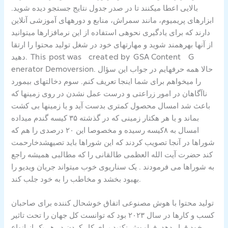
بالایی اعطا میکنند تا در صدر جدول نتایج جستجو دیده شوید.
ابزارهای پریمیوم، مانند سمراش، منابع و دورههای آموزشی آنلاین
دارند که برای یادگیری نحوهی استفاده از این نرمافزارها میتوانید
از آنها بهرهمند شوید و مهارتهای خود در شغل تولید محتوا را ارتقا
دهید. Th is post w​as creat ed ᠎by G SA Conte᠎nt G​
en᠎erator Demoversi​on. حالا همه حرفهایم در جواب این سؤال
را میخواهم برای شما اینجا تعریف کنم. سوم دخالتهای بیمورد
ناآگاهان در امور زراعتی و درست عمل نشدن در روی زمینها که
باعث شد امسال محصول کمتری بدست آید و یا زمینها بی کشت
بماند و یا هر هکتار زمینی که در گذشته ۳۵ کیسه گندم میداده
امسال به ۸کیسه رسیده و مخصوصا این ۲۰ درصدی را هم که
شوراها در آنجا تصویب کردند که این شوراها باید تصیهشدخارحمت
کند حضرت آیت الله العظمی طالقانی را که مطالبی همیشه راجع
به شوراها می فرمودند . یک سناریوی خوب میتواند جریان ویدیو را
بهبود بخشد و مخاطب را به خود جلب کند.
تولید محتوا با هوش مصنوعی اتفاق خوشحال کننده برای صاحبان
کسب و کارها در سال ۲۰۲۳ بود که توانست کل جهان را تحت تاثیر
خود قرار دهد. فراموش نکنید برای کار کردن در هر یک از انواع