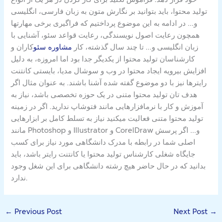
تولید محتوا، باید بتوانید بر نگارش متون به زبان فارسی، انگلیسی
و… در ادامه به این موضوع پرداختیم که فراگیری برخی مهارتها
همچون رعایت اصول نویسندگی، رعایت قواعد سئو، آشنایی با
زبان انگلیسی و… تا چند سال گذشته، کار
مشاوره سئو
کاران و
کارشناسان تولید محتوا از یکدیگر جدا بود اما امروزه، به دلیل
افزایش بیرویه ایجاد محتوا در وب و سوشال مدیا، بایستی کانتنت
رایترها نیز با دو موضوع گفته شده آشنا باشند. به عنوان مثال اگر
هدف تان تولید محتوا متنی در یک حوزه تخصصی باشد، نیاز به
آموزش و کار با نرمافزارهایی مانند فتوشاپ ندارید. اگر در زمینه
تولید محتوا متنی فعالیت میکنید نیاز به تسلط کامل بر ابزارهایی
مانند Photoshop و Illustrator و CorelDraw و… اگر پرسش
اصلی شما در رابطه با مدرک دانشگاهی مورد نیاز برای کسب
جایگاه شغلی کارشناس تولید محتوا یا کانتنت رایتر باشد، باید
بدانید که در حال حاضر هیچ رشته دانشگاهی برای این شغل وجود
ندارد.
←
Previous Post
Next Post
→