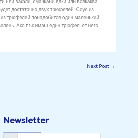
ити или вафли, смачкани ядки или всякаква
будет достаточно двух трюфелей. Соус из
а из трюфелей понадобится один маленький
зелень. Ако пък имаш един трюфел, от него
Next Post
→
Newsletter