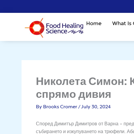
Skip
to
content
Home
What Is
Николета Симон: 
спрямо дивия
By
Brooks Cromer
/
July 30, 2024
Според Димитър Димитров от Варна – пред
събирането и изкупуването на трюфели. Абст