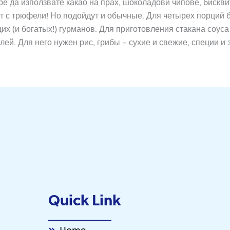
бре да използвате какао на прах, шоколадови чипове, бискв
лет с трюфели! Но подойдут и обычные. Для четырех порций 
х (и богатых!) гурманов. Для приготовления стакана соус
й. Для него нужен рис, грибы – сухие и свежие, специи и 
Quick Link
Home