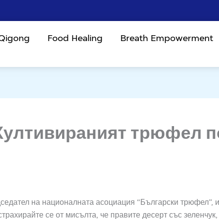
 Qigong
Food Healing
Breath Empowerment
Култивираният трюфел 
седател на националната асоциация “Български трюфел”, и
рахирайте се от мисълта, че правите десерт със зеленчук, 