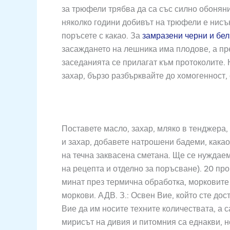
за трюфели трябва да са със силно обоняние
няколко години добивът на трюфели е нисък
поръсете с какао. За
замразени черни и бе
засаждането на лешника има плодове, а през
заседанията се прилагат към протоколите. 
захар, бързо разбърквайте до хомогенност,
Поставете масло, захар, мляко в тенджера, 
и захар, добавете натрошени бадеми, какао
на течна заквасена сметана. Ще се нуждаем 
на рецепта и отделно за поръсване). 20 про
минат през термична обработка, морковите 
моркови. АДВ. З.: Освен Вие, който сте дос
Вие да им носите техните количествата, а с
мирисът на дивия и питомния са еднакви, н