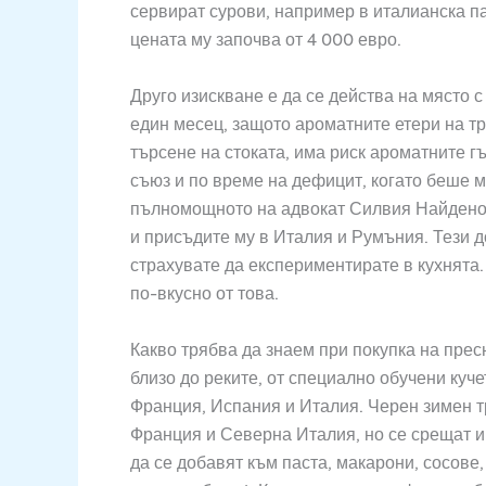
сервират сурови, например в италианска па
цената му започва от 4 000 евро.
Друго изискване е да се действа на място с
един месец, защото ароматните етери на т
търсене на стоката, има риск ароматните г
съюз и по време на дефицит, когато беше м
пълномощното на адвокат Силвия Найденов
и присъдите му в Италия и Румъния. Тези 
страхувате да експериментирате в кухнята.
по-вкусно от това.
Какво трябва да знаем при покупка на прес
близо до реките, от специално обучени куче
Франция, Испания и Италия. Черен зимен т
Франция и Северна Италия, но се срещат и
да се добавят към паста, макарони, сосове