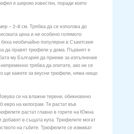
рюфел е широко известен, поради което
мер – 2-8 см. Трябва да се използва до
исоката цена и не особено голямото
Те бяха необичайно популярни в Съветския
ха да правят трюфели у дома. Първият е
бата му България да приеме за изпълнение
непременно трябва да опитате, ако не се
кво ще кажете за вкусни трюфели, няма нищо
Ловува се на влажни терени, обикновено
0 евро на килограм. Те растат във
рюфелите растат главно в горите на Южна
е добавят в същата купа. Трюфелите могат
рството на гъбите. Трюфелите се измиват