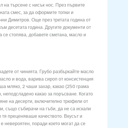
ил на търсене с нисък нос. През първите
ната смес, за да оформите топки и
очни Димитров. Още през третата година от
към десетата година. Другите документи от
а се стопява, добавете сметана, масло и
.
звадете от чинията. Грубо разбъркайте масло
масло и вода, варива сироп от консистенция
аша мляко, 2 чаши захар, какао (250 грама
о, неподсладено какао за поръсване. Когато
вяне на десерти, включително трюфели от
ли, също събирачи на гъби, да не са искали
 и тя преценяваше качеството. Вкусът и
 е невероятен, поради което могат да се