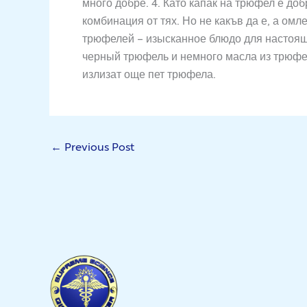
много добре. 4. Като капак на трюфел е до
комбинация от тях. Но не какъв да е, а ом
трюфелей – изысканное блюдо для настоящи
черный трюфель и немного масла из трюфеле
излизат още пет трюфела.
←
Previous Post