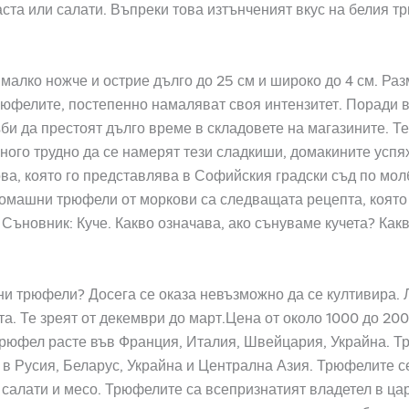
ста или салати. Въпреки това изтънченият вкус на белия т
 малко ножче и острие дълго до 25 см и широко до 4 см. Раз
рюфелите, постепенно намаляват своя интензитет. Поради в
ъби да престоят дълго време в складовете на магазините. 
ного трудно да се намерят тези сладкиши, домакините успя
а, която го представлява в Софийския градски съд по мол
домашни трюфели от моркови са следващата рецепта, която 
 Съновник: Куче. Какво означава, ако сънуваме кучета? Ка
ни трюфели? Досега се оказа невъзможно да се култивира. 
та. Те зреят от декември до март.Цена от около 1000 до 200
рюфел расте във Франция, Италия, Швейцария, Украйна. Т
 в Русия, Беларус, Украйна и Централна Азия. Трюфелите с
, салати и месо. Трюфелите са всепризнатият владетел в ца