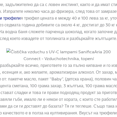
, задължително да са с ловен инстинкт, както и да имат ст
. Изпратете няколко часа до фризера, след това от замразе
ли трюфели
я трюфел цената е между 40 и 100 лева за кг, ут
 седмата година добивите са около 4 кг, достигат до 30 кг 
На водна баня сложете парченца шоколад, когато започне д
 след което извадете от топлината и разбъркайте жълтъците
разбъркайте всичко, пригответе го за пълно кипване и го и
, есенция и, ако желаете, ароматизиран алкохол. От захар, 
от: пакетче масло, пакет “Baby”, (детска храна), половин ч
цента сметана, 100 грама захар, 3 жълтъка, 100 грама масл
стават сладки и това ги прави подходящ продукт за пригот
тавяли гъби, имало ли е някои от хората, с които сте работи
ами да си ги доставят до базата? Тя ги теглеше. Също така
о качеството е в полза на култивирания. Вкусът на трюфели